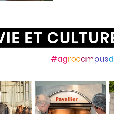
VIE ET CULTUR
ez-nous avec
#ag
roc
am
pus
d