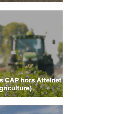
s CAP hors Affelnet
griculture)