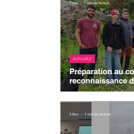
7 mai
1 min de lecture
Actualité
Préparation au c
reconnaissance d
3 févr.
1 min de lecture