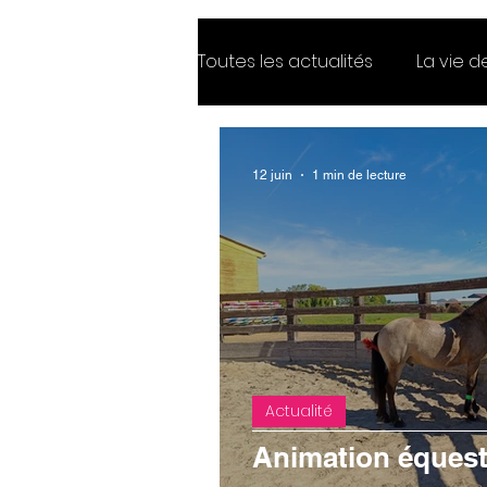
Toutes les actualités
La vie 
Offres d'emploi
12 juin
1 min de lecture
Actualité
Animation équest