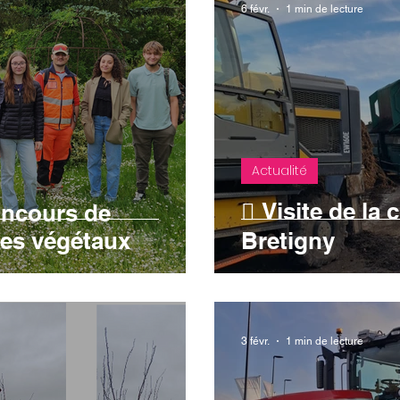
6 févr.
1 min de lecture
Actualité
🪾 Visite de la
oncours de
es végétaux
Bretigny
3 févr.
1 min de lecture