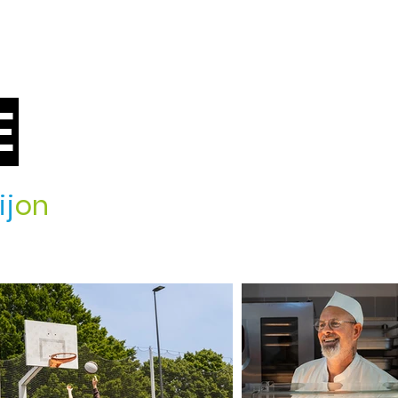
E
ij
on