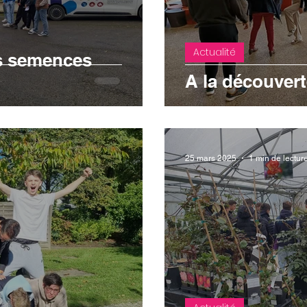
Actualité
s semences
A la découver
25 mars 2025
1 min de lectur