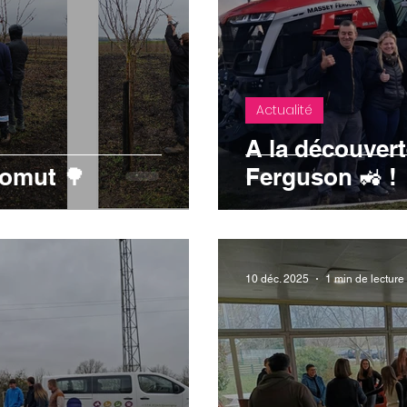
Actualité
A la découver
romut 🌳
Ferguson 🚜 !
10 déc. 2025
1 min de lecture