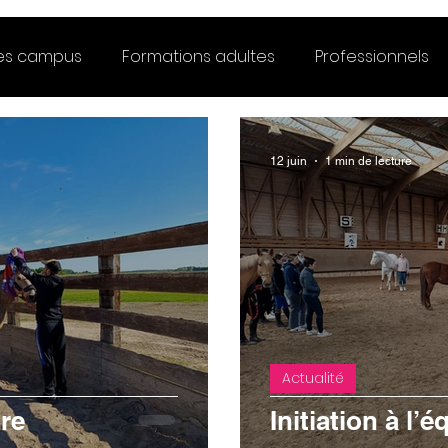
des campus
Formations adultes
Professionnels
12 juin
1 min de lecture
Actualité
re
Initiation à l’