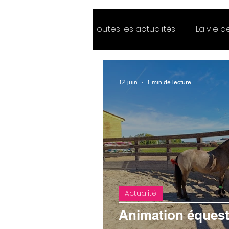
Toutes les actualités
La vie 
Offres d'emploi
12 juin
1 min de lecture
Actualité
Animation équest