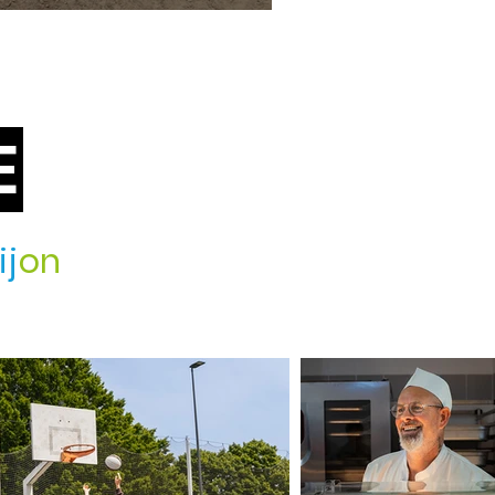
E
ij
on