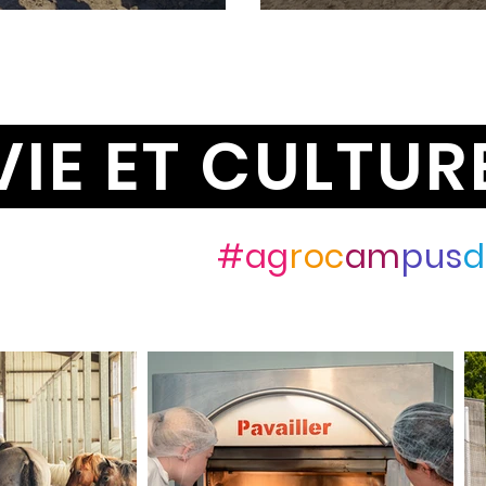
VIE ET CULTUR
ez-nous avec
#ag
roc
am
pus
d