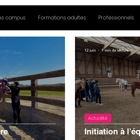
des campus
Formations adultes
Professionnels
12 juin
1 min de lecture
Actualité
re
Initiation à l’