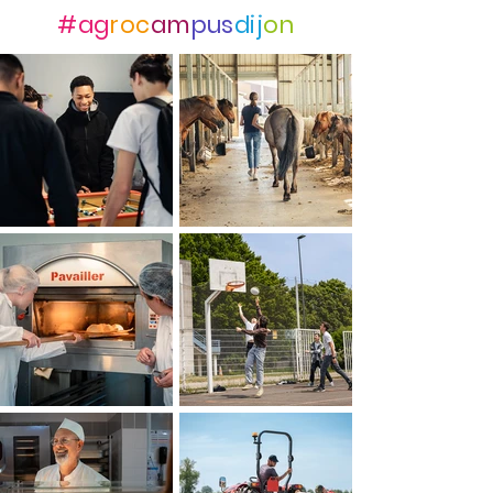
#ag
roc
am
pus
dij
on