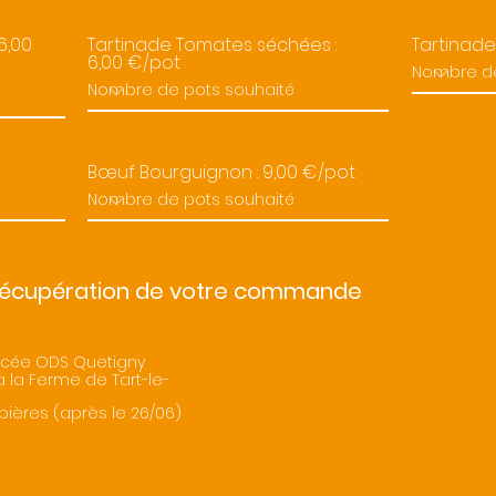
6,00
Tartinade Tomates séchées :
Tartinade
6,00 €/pot
Bœuf Bourguignon : 9,00 €/pot
 récupération de votre commande
lycée ODS Quetigny
 la Ferme de Tart-le-
bières (après le 26/06)