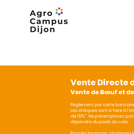
Nos formations
Nos campus
Vente Directe 
Vente de Bœuf et d
Règlement par carte bancaire
Les chèques sont à faire à l'
de l'EPL". Ne préremplissez pa
dépendra du poids du colis.
Pour les livraisons, choisissez le