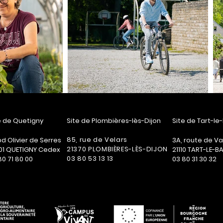
e de Quetigny
Site de Plombières-lès-Dijon
Site de Tart-le
85, rue de Velars
 bd Olivier de Serres
3A, route de V
21370 PLOMBIÈRES-LÈS-DIJON
01 QUETIGNY Cedex
21110 TART-LE-B
03 80 53 13 13
80 71 80 00
03 80 31 30 32