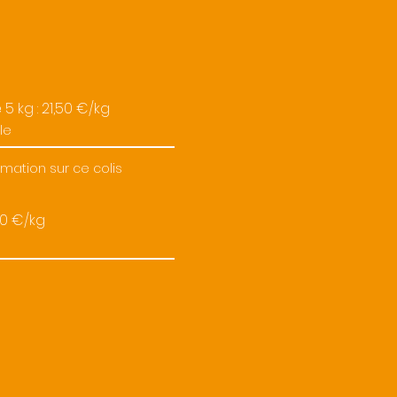
 5 kg : 21,50 €/kg
ormation sur ce colis
00 €/kg