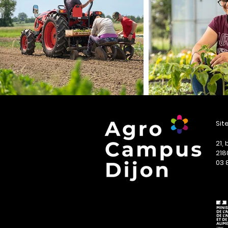
Sit
21,
218
03 