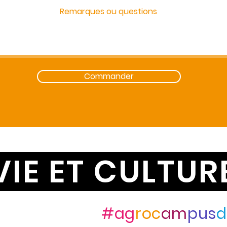
Commander
VIE ET CULTUR
ez-nous avec
#ag
roc
am
pus
d