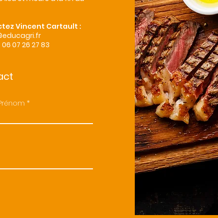
tez Vincent Cartault :
@educagri.fr
-
06 07 26 27 83
act
Prénom