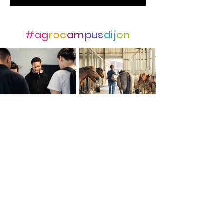
Suivez-nous avec
#ag
roc
am
pus
dij
on