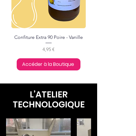
Confiture Extra 90 Poire - Vanille
Prix
4,95 €
Nouveauté
Accéder à la Boutique
L’ATELIER
TECHNOLOGIQUE