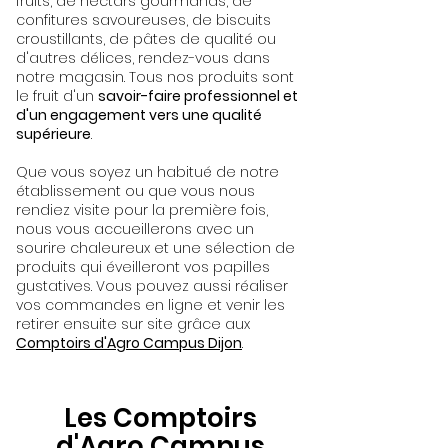
fruits, de nectars gourmands, de
confitures savoureuses, de biscuits
croustillants, de pâtes de qualité ou
d'autres délices, rendez-vous dans
notre magasin. Tous nos produits sont
le fruit d'un
savoir-faire professionnel et
d'un engagement vers une qualité
supérieure
.
Que vous soyez un habitué de notre
établissement ou que vous nous
rendiez visite pour la première fois,
nous vous accueillerons avec un
sourire chaleureux et une sélection de
produits qui éveilleront vos papilles
gustatives. Vous pouvez aussi réaliser
vos commandes en ligne et venir les
retirer ensuite sur site grâce aux
Comptoirs d'Agro Campus Dijon
.
Les Comptoirs
d'Agro Campus