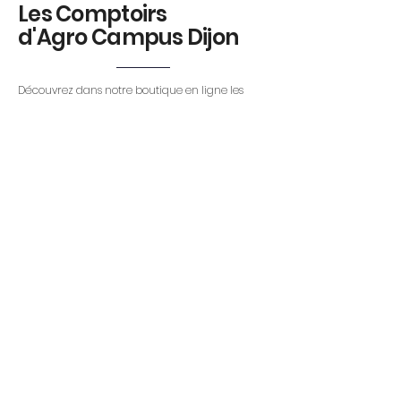
Les Comptoirs
d'Agro Campus Dijon
Découvrez dans notre boutique en ligne les
produits confectionnés lors des travaux
pratiques par nos apprenants et nos équipes
techniques.
Découvrir
Retrouvez les tarifs du lycée en
cliquant ici
Règlement
intérieur