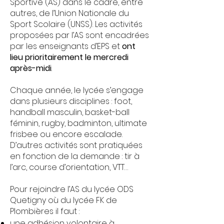
Sportive (AS) dans le cadre, entre
autres, de l’Union Nationale du
Sport Scolaire (UNSS). Les activités
proposées par l’AS sont encadrées
par les enseignants d’EPS et
ont
lieu prioritairement le mercredi
après-midi
.
Chaque année, le lycée s’engage
dans plusieurs disciplines : foot,
handball masculin, basket-ball
féminin, rugby, badminton, ultimate
frisbee ou encore escalade.
D’autres activités sont pratiquées
en fonction de la demande : tir à
l’arc, course d’orientation, VTT…
Pour rejoindre l’AS du lycée ODS
Quetigny où du lycée FK de
Plombières il faut :
une adhésion volontaire à