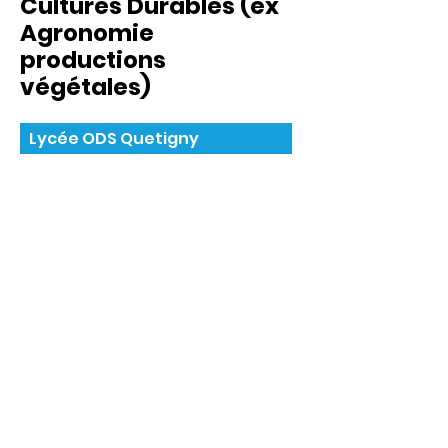
Cultures Durables (ex
Agronomie
productions
végétales)
Lycée ODS Quetigny
Agriculture
Brevet de technicien supérieur
agricole (BTSA)
Ce diplôme forme à
améliorer la conception, le
pilotage, les performances
des systèmes de grandes
cultures en identifiant les
freins et leviers culturels,
agronomiques et