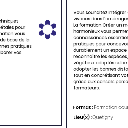
Vous souhaitez intégrer
vivaces dans l’aménagem
echniques
La formation Créer un m
gétales pour
harmonieux vous permet 
mation vous
connaissances essentiel
 de base de la
pratiques pour concevoir
onnes pratiques
durablement un espace f
laborer vos
reconnaître les espèces,
végétaux adaptés selon 
adopter les bonnes dista
tout en concrétisant vot
grâce aux conseils perso
formateurs.
Format :
Formation cou
Lieu(x) :
Quetigny