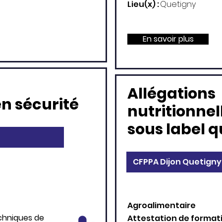
Lieu(x) :
Quetigny
En savoir plus
Allégations
n sécurité
nutritionnell
sous label q
CFPPA Dijon Quetigny
Agroalimentaire
echniques de
Attestation de format