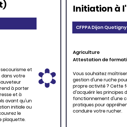
t)
Initiation à 
CFPPA Dijon Quetigny
Agriculture
Attestation de format
 secourisme et
Vous souhaitez maîtriser
n dans votre
gestion d'une ruche pou
(Sauveteur
propre activité ? Cette
rend à porter
d’acquérir les principes
resse et à
fonctionnement d'une co
els avant qu'un
pratiques pour appréhen
tion initiale ou
conduire votre rucher.
couvrez le
 plaquette.