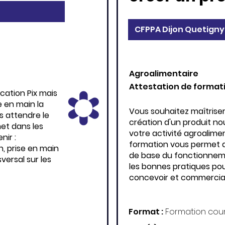
CFPPA Dijon Quetigny
Agroalimentaire
Attestation de format
cation Pix mais
e en main la
Vous souhaitez maîtriser
s attendre le
création d'un produit n
et dans les
votre activité agroalime
nir :
formation vous permet d’
, prise en main
de base du fonctionneme
versal sur les
les bonnes pratiques po
concevoir et commerciali
Format :
Formation cou