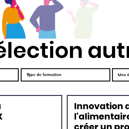
élection aut
a
Innovation 
X
l'alimentaire
créer un pr