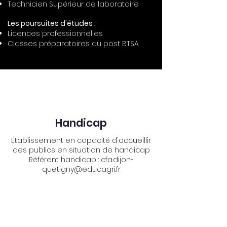
Technicien Supérieur de laboratoire
Les poursuites d'études :
Licences professionnelles
Classes préparatoires au post BTSA
Handicap
Établissement en capacité d'accueillir
des publics en situation de handicap
Référent handicap :
cfa.dijon-
quetigny@educagri.fr