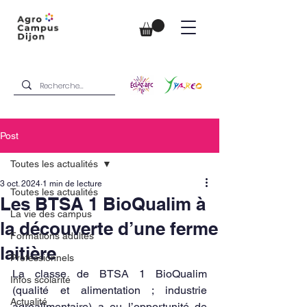
Post
Toutes les actualités
3 oct. 2024
1 min de lecture
Toutes les actualités
Les BTSA 1 BioQualim à
La vie des campus
la découverte d’une ferme
Formations adultes
laitière
Professionnels
La classe de BTSA 1 BioQualim 
Infos scolarité
(qualité et alimentation ; industrie 
Actualité
agroalimentaire) a eu l’opportunité de 