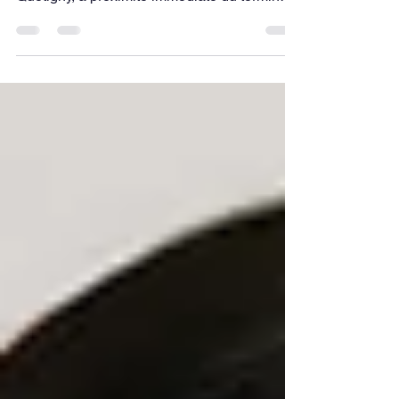
Agro Campus Dijon recrute un.e AE pour son
lycée agricole Olivier de Serres, situé à
Quetigny, à proximité immédiate du terminus
du tramway. L’établissement accueille près
de 330 élèves, de la classe de seconde au
BTS.