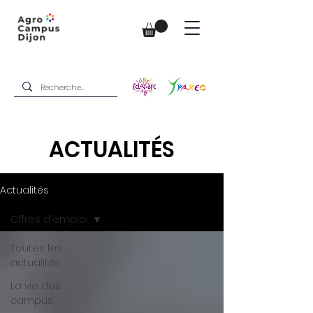
ACTUALITÉS
Actualités
Offres d'emploi
Toutes les
actualités
La vie des
campus