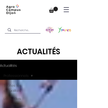
ACTUALITÉS
Actualités
Professionnels
Toutes les
actualités
La vie des
campus