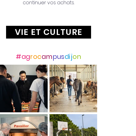
continuer vos achats.
VIE ET CULTURE
Suivez-nous avec
#ag
roc
am
pus
dij
on