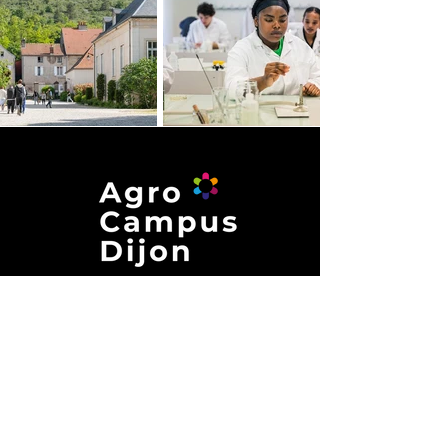
Site de Plombières-lès-Dijon
85, rue de Velars
21370 PLOMBIÈRES-LÈS-DIJON
03 80 53 13 13
Site de Tart-le-Bas
3A, route de Varanges