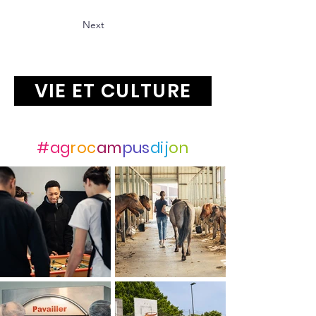
Next
VIE ET CULTURE
Suivez-nous avec
#ag
roc
am
pus
dij
on