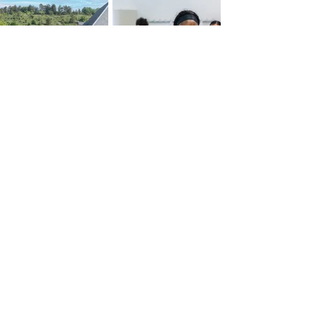
Site de Plombières-lès-Dijon
85, rue de Velars
21370 PLOMBIÈRES-LÈS-DIJON
03 80 53 13 13
Site de Tart-le-Bas