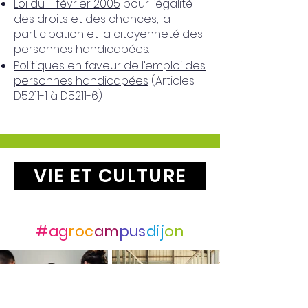
Loi du 11 février 2005
pour l’égalité
des droits et des chances, la
participation et la citoyenneté des
personnes handicapées.
Politiques en faveur de l’emploi des
personnes handicapées
(Articles
D5211-1 à D5211-6)
VIE ET CULTURE
Suivez-nous avec
#ag
roc
am
pus
dij
on