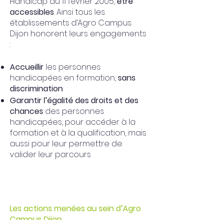
Handicap du 11 février 2005,
être
accessibles
. Ainsi tous les
établissements d’Agro Campus
Dijon honorent leurs engagements
:
Accueillir
les personnes
handicapées en formation,
sans
discrimination
Garantir l’égalité des droits et des
chances
des personnes
handicapées, pour accéder à la
formation et à la qualification, mais
aussi pour leur permettre de
valider leur parcours
Les actions menées au sein d’Agro
Campus Dijon