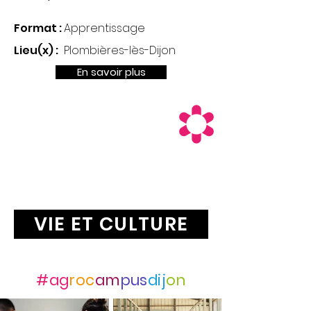
Format :
Apprentissage
Lieu(x) :
Plombières-lès-Dijon
En savoir plus
VIE ET CULTURE
Suivez-nous avec
#ag
roc
am
pus
dij
on