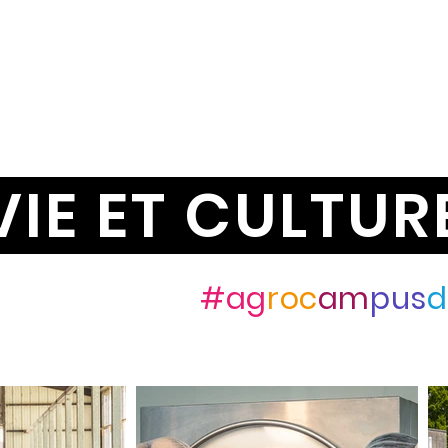
VIE ET CULTUR
ez-nous avec
#ag
roc
am
pus
d