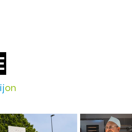
E
ij
on