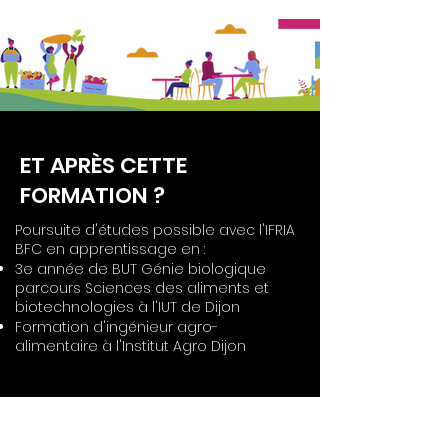
ET APRÈS CETTE
FORMATION ?
Poursuite d'études possible avec l'IFRIA
BFC en apprentissage en :
3e année de BUT Génie biologique
parcours Sciences des aliments et
biotechnologies à l'IUT de Dijon
Formation d'ingénieur agro-
alimentaire à l'Institut Agro Dijon