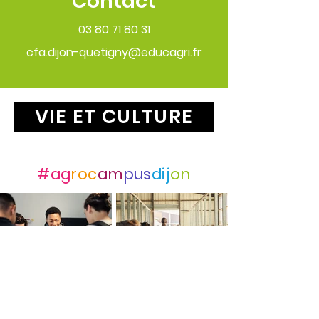
Contact
03 80 71 80 31
cfa.dijon-quetigny@educagri.fr
VIE ET CULTURE
Suivez-nous avec
#ag
roc
am
pus
dij
on