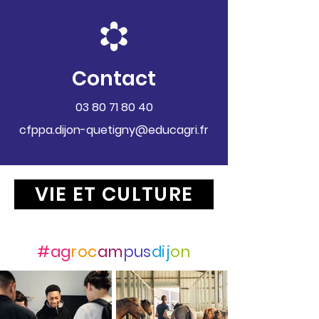
Contact
03 80 71 80 40
cfppa.dijon-quetigny@educagri.fr
VIE ET CULTURE
Suivez-nous avec
#ag
roc
am
pus
dij
on