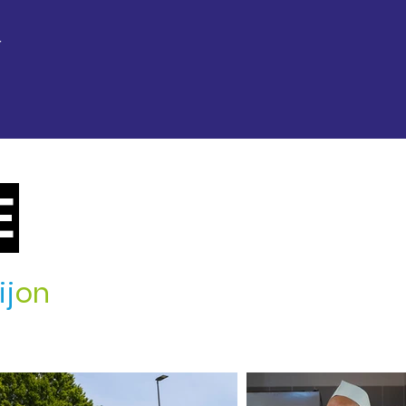
r
E
ij
on