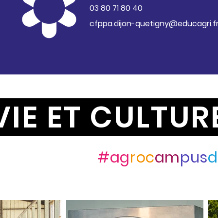
03 80 71 80 40
cfppa.dijon-quetigny@educagri.f
VIE ET CULTUR
ez-nous avec
#ag
roc
am
pus
d