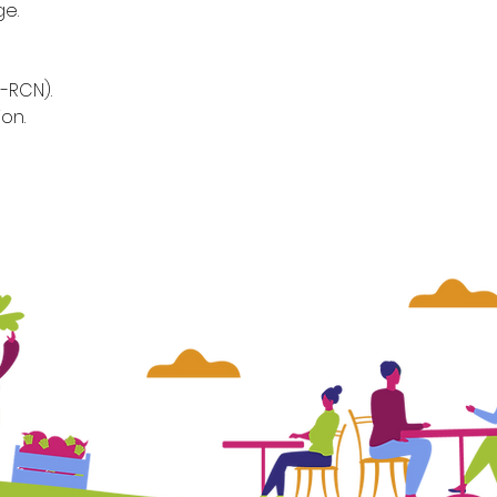
ge.
M-RCN).
ion.