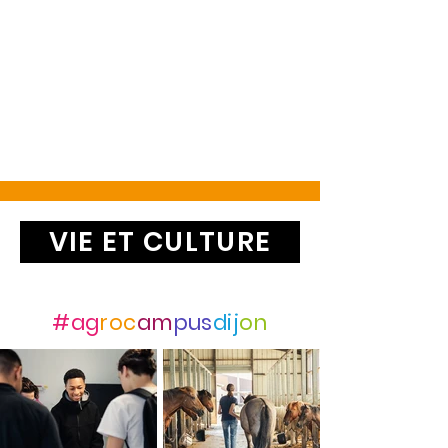
VIE ET CULTURE
Suivez-nous avec
#ag
roc
am
pus
dij
on