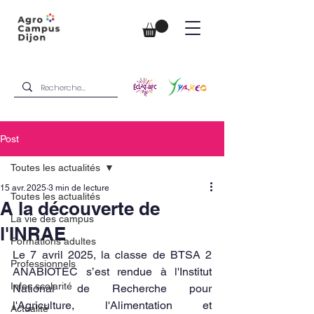
Post
Toutes les actualités
15 avr. 2025
3 min de lecture
Toutes les actualités
A la découverte de
La vie des campus
l'INRAE
Formations adultes
Le 7 avril 2025, la classe de BTSA 2 
Professionnels
ANABIOTEC s’est rendue à l'Institut 
Infos scolarité
National de Recherche pour 
l'Agriculture, l'Alimentation et 
Actualité