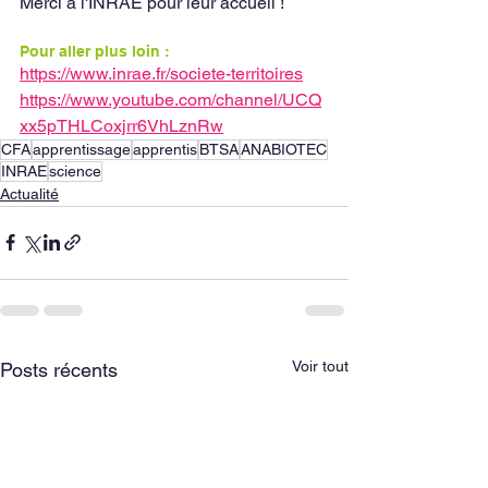
Merci à l'INRAE pour leur accueil !
Pour aller plus loin : 
https://www.inrae.fr/societe-territoires
https://www.youtube.com/channel/UCQ
xx5pTHLCoxjrr6VhLznRw
CFA
apprentissage
apprentis
BTSA
ANABIOTEC
INRAE
science
Actualité
Voir tout
Posts récents