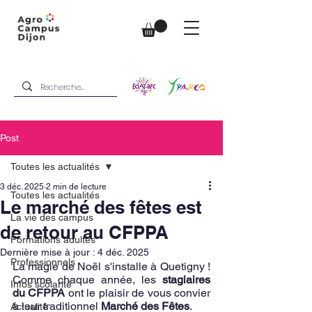
Post
Toutes les actualités
3 déc. 2025
2 min de lecture
Toutes les actualités
Le marché des fêtes est
La vie des campus
de retour au CFPPA
Formations adultes
Dernière mise à jour :
4 déc. 2025
Professionnels
La magie de Noël s'installe à Quetigny ! 
Comme chaque année, les 
stagiaires 
Infos scolarité
du CFPPA
 ont le plaisir de vous convier 
à leur traditionnel 
Marché des Fêtes
.
Actualité