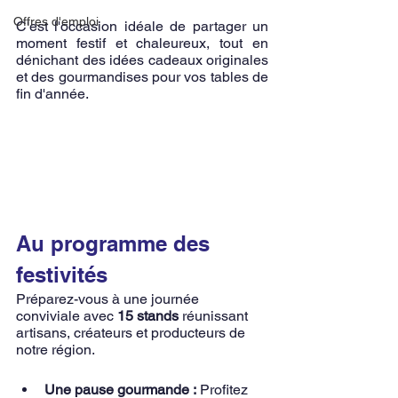
Offres d'emploi
C'est l'occasion idéale de partager un 
moment festif et chaleureux, tout en 
dénichant des idées cadeaux originales 
et des gourmandises pour vos tables de 
fin d'année.
Au programme des 
festivités
Préparez-vous à une journée 
conviviale avec 
15 stands
 réunissant 
artisans, créateurs et producteurs de 
notre région.
Une pause gourmande :
 Profitez 