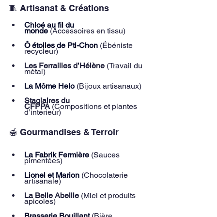
🧵 Artisanat & Créations
Chloé au fil du 
monde
(Accessoires en tissu) 
Ô étoiles de Pti-Chon
 (Ébéniste 
recycleur)
Les Ferrailles d’Hélène
 (Travail du 
métal)
La Môme Helo
(Bijoux artisanaux)
Stagiaires du 
CFPPA
 (Compositions et plantes 
d’intérieur)
🍯 Gourmandises & Terroir
La Fabrik Fermière
 (Sauces 
pimentées)
Lionel et Marion
 (Chocolaterie 
artisanale) 
La Belle Abeille
 (Miel et produits 
apicoles) 
Brasserie Bouillant
(Bière 