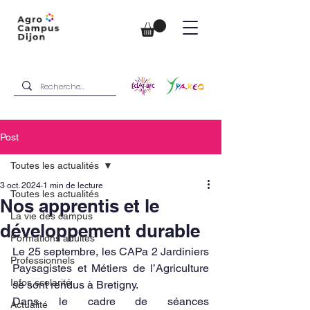
Post
Toutes les actualités
3 oct. 2024
1 min de lecture
Toutes les actualités
Nos apprentis et le
La vie des campus
développement durable
Formations adultes
Le 25 septembre, les CAPa 2 Jardiniers 
Professionnels
Paysagistes et Métiers de l’Agriculture 
Infos scolarité
se sont rendus à Bretigny.
Dans le cadre de séances 
Actualité