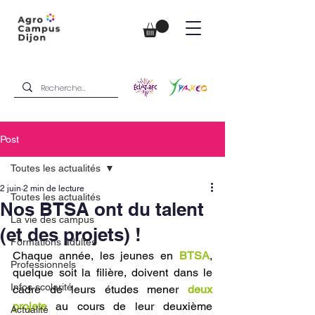
Post
Toutes les actualités
2 juin
2 min de lecture
Toutes les actualités
Nos BTSA ont du talent
La vie des campus
(et des projets) !
Formations adultes
Chaque année, les jeunes en 
BTSA
, 
Professionnels
quelque soit la filière, doivent dans le 
Infos scolarité
cadre de leurs études mener 
deux 
projets
 au cours de leur deuxième 
Actualité