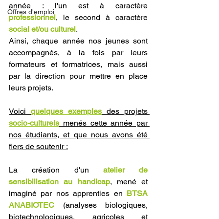
année : l'un est à caractère 
Offres d'emploi
professionnel
, le second à caractère 
social et/ou culturel
. 
Ainsi, chaque année nos jeunes sont 
accompagnés, à la fois par leurs 
formateurs et formatrices, mais aussi 
par la direction pour mettre en place 
leurs projets.
Voici 
quelques exemples
 des projets 
socio-culturels
 menés cette année par 
nos étudiants, et que nous avons été 
fiers de soutenir :
La création d'un 
atelier de 
sensibilisation au handicap
, mené et 
imaginé par nos apprenties en 
BTSA 
ANABIOTEC
(analyses biologiques, 
biotechnologiques, agricoles et 