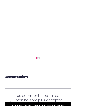
Commentaires
Les commentaires sur ce
Initiation à l’équitation
L'Actu Campus 
post ne sont plus acceptés.
éthologique
Mai 2026
Contactez le propriétaire