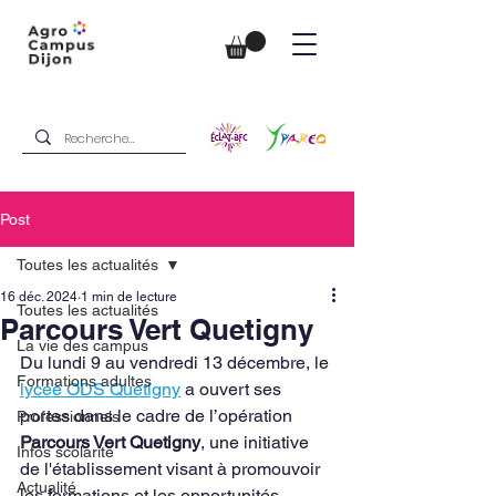
Post
Toutes les actualités
16 déc. 2024
1 min de lecture
Toutes les actualités
Parcours Vert Quetigny
La vie des campus
Du lundi 9 au vendredi 13 décembre, le 
Formations adultes
lycée ODS Quetigny
 a ouvert ses 
portes dans le cadre de l’opération 
Professionnels
Parcours Vert Quetigny
, une initiative 
Infos scolarité
de l'établissement visant à promouvoir 
Actualité
les formations et les opportunités 