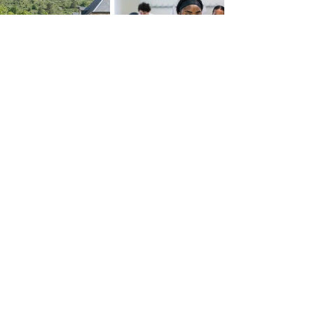
Site de Plombières-lès-Dijon
85, rue de Velars
21370 PLOMBIÈRES-LÈS-DIJON
03 80 53 13 13
Site de Tart-le-Bas
3A, route de Varanges