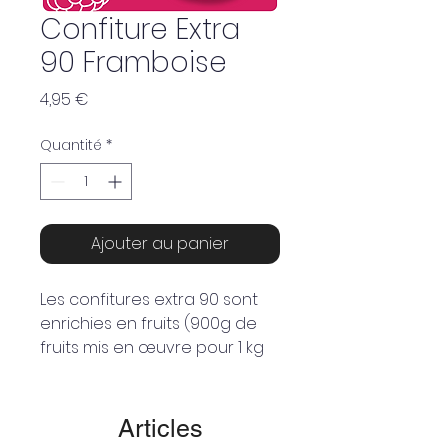
Confiture Extra
90 Framboise
Prix
4,95 €
Quantité
*
Ajouter au panier
Les confitures extra 90 sont
enrichies en fruits (900g de
fruits mis en œuvre pour 1 kg
de confiture).
Ingrédients : Framboise, sucre,
Articles
pectine