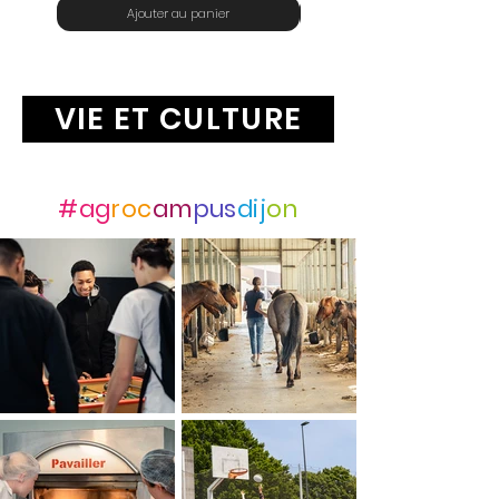
Ajouter au panier
VIE ET CULTURE
Suivez-nous avec
#ag
roc
am
pus
dij
on