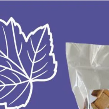
Après 
dans l
4°C