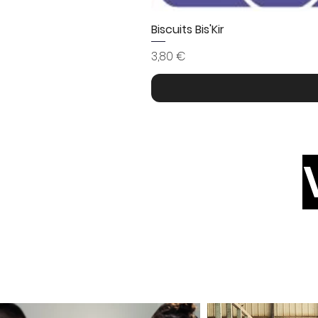
Biscuits Bis'Kir
Prix
3,80 €
Suiv