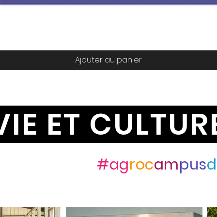
Aperçu rapide
Ajouter au panier
VIE ET CULTUR
ez-nous avec
#ag
roc
am
pus
d