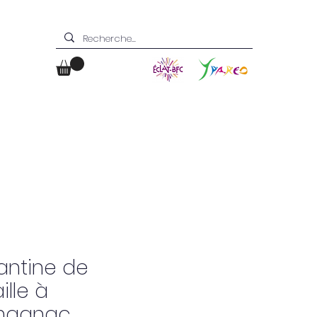
Boutique
Contact
antine de
ille à
rmagnac