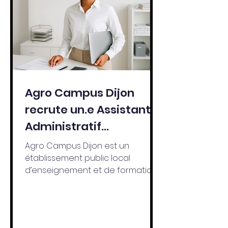
Agro Campus Dijon
recrute un.e Assistant.e
Administratif
Gestionnaire RH et Paie
Agro Campus Dijon est un
(H/F)
établissement public local
d’enseignement et de formation
professionnelle agricole (EPLEFPA)
de catégorie 4+, composé de six
centres : deux LEGTA (Lycée ODS
Quetigny et Lycée FK Plombières),