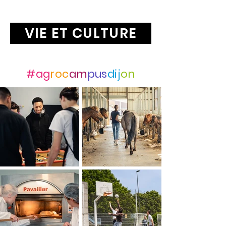
VIE ET CULTURE
Suivez-nous avec
#ag
roc
am
pus
dij
on