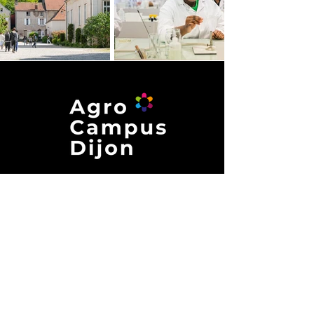
Site de Plombières-lès-Dijon
85, rue de Velars
21370 PLOMBIÈRES-LÈS-DIJON
03 80 53 13 13
Site de Tart-le-Bas
3A, route de Varanges
21110 TART-LE-BAS
03 80 31 30 32