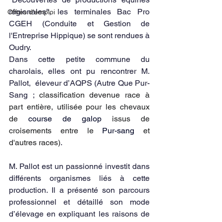
régionales", les terminales Bac Pro 
Offres d'emploi
CGEH (Conduite et Gestion de 
l'Entreprise Hippique) se sont rendues à 
Oudry. 
Dans cette petite commune du 
charolais, elles ont pu rencontrer M. 
Pallot,  éleveur d’AQPS (Autre Que Pur-
Sang ; 
classification devenue race à 
part entière, utilisée pour les chevaux 
de 
course de galop
 issus de 
croisements entre le 
Pur-sang
 et 
d'autres races)
. 
M. Pallot est un passionné investit dans 
différents organismes liés à cette 
production. Il a présenté son parcours 
professionnel et détaillé son mode 
d’élevage en expliquant les raisons de 