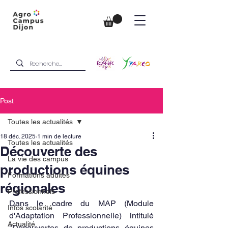
Post
Toutes les actualités
18 déc. 2025
1 min de lecture
Toutes les actualités
Découverte des
La vie des campus
productions équines
Formations adultes
régionales
Professionnels
Dans le cadre du MAP (Module 
Infos scolarité
d'Adaptation Professionnelle) intitulé 
Actualité
"Découvertes de productions équines 