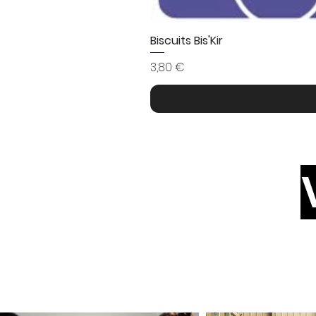
Biscuits Bis'Kir
Prix
3,80 €
Suiv