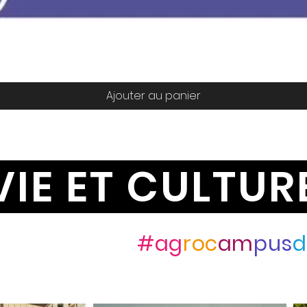
Aperçu rapide
Ajouter au panier
VIE ET CULTUR
ez-nous avec
#ag
roc
am
pus
d