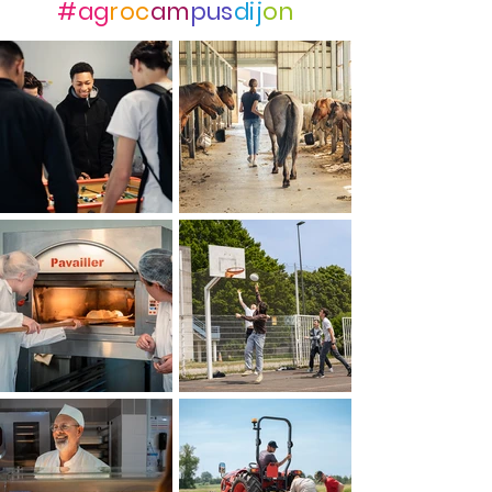
#ag
roc
am
pus
dij
on