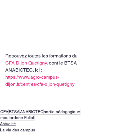
Retrouvez toutes les formations du 
CFA Dijon Quetigny
, dont le BTSA 
ANABIOTEC, ici : 
https://www.agro-campus-
dijon.fr/centres/cfa-dijon-quetigny
CFA
BTSA
ANABIOTEC
sortie pédagogique
moutarderie Fallot
Actualité
La vie des campus