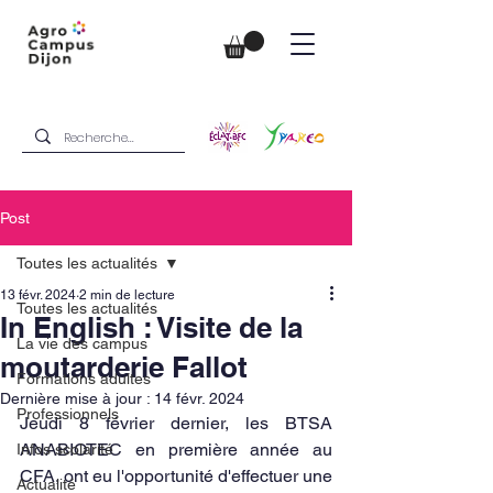
Post
Toutes les actualités
13 févr. 2024
2 min de lecture
Toutes les actualités
In English : Visite de la
La vie des campus
moutarderie Fallot
Formations adultes
Dernière mise à jour :
14 févr. 2024
Professionnels
Jeudi 8 février dernier, les BTSA 
ANABIOTEC en première année au 
Infos scolarité
CFA, ont eu l'opportunité d'effectuer une 
Actualité